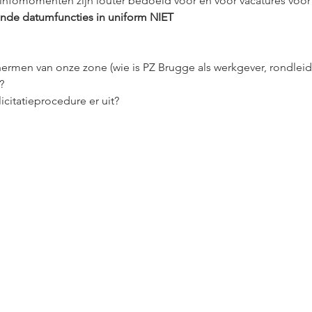
 infomomenten zijn louter bedoeld voor 
en 
voor vacatures voor
ande datum
functies in uniform 
NIET 
chermen van onze zone (wie is PZ Brugge als werkgever, rondlei
?
icitatieprocedure er uit?