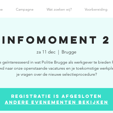
me
Campagne
Wat zoeken wij?
Voorbereiding
Infomoment 2
za 11 dec
  |  
Brugge
e geïnteresseerd in wat Politie Brugge als werkgever te bieden 
wd naar onze openstaande vacatures en je toekomstige werkpl
je vragen over de nieuwe selectieprocedure?
Registratie is afgesloten
Andere evenementen bekijken