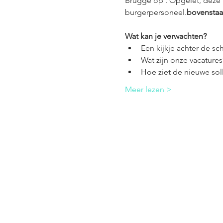
Brugge op 
. Opgelet, deze
burgerpersoneel.
bovensta
Wat kan je verwachten?
Een kijkje achter de s
Wat zijn onze vacatures
Hoe ziet de nieuwe soll
Meer lezen >