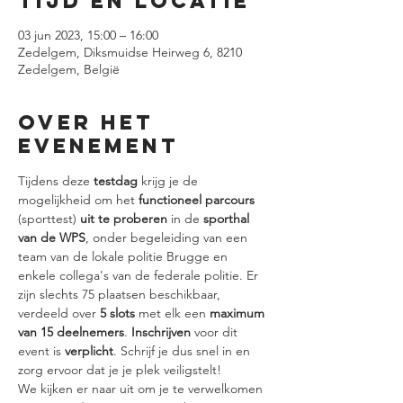
Tijd en locatie
03 jun 2023, 15:00 – 16:00
Zedelgem, Diksmuidse Heirweg 6, 8210
Zedelgem, België
Over het
evenement
Tijdens deze 
testdag
 krijg je de 
mogelijkheid om het 
functioneel parcours
(sporttest) 
uit te proberen
 in de 
sporthal 
van de WPS
, onder begeleiding van een 
team van de lokale politie Brugge en 
enkele collega's van de federale politie. Er 
zijn slechts 75 plaatsen beschikbaar, 
verdeeld over 
5 slots
 met elk een 
maximum 
van 15 deelnemers
. 
Inschrijven 
voor dit 
event is 
verplicht
. Schrijf je dus snel in en 
zorg ervoor dat je je plek veiligstelt!
We kijken er naar uit om je te verwelkomen 