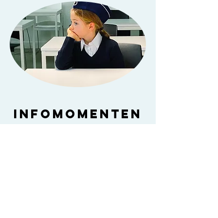
Infomomenten
Weet je niet zo goed wat er jou
te wachten staat? Wil je meer weten
over de Politie Brugge en over de job
als politie-inspecteur?
Meer info